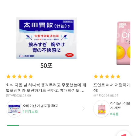
과가 있길 바라면서 후기
회식 다음 날 하나씩 챙겨두려고 주문했는데 개
포인트 써서 저렴하게 구
별포장이라 보관하기도 편하고 휴대하기도 좋
정!
아서 만족하고 있습니다.
한*규
문*환
2026.08.09
2026.08.07
아미노바이탈 에너지
오타이산 개별포장 50포
개 세트
#건강보조
#식품