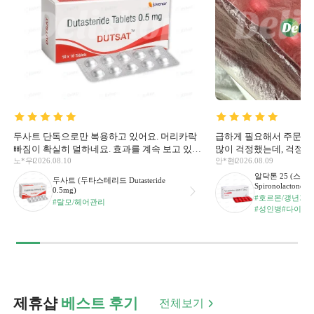
두사트 단독으로만 복용하고 있어요. 머리카락
급하게 필요해서 주문했
빠짐이 확실히 덜하네요. 효과를 계속 보고 있어
많이 걱정했는데, 걱정과
요. 다량으로 구입해서 더 저렴하게 복용하고 있
노*우
르게 되어서 안심했어요!
안*현
2026.08.10
2026.08.09
어요.
문에 카톡 문의도 이용
알닥톤 25 (스
두사트 (두타스테리드 Dutasteride
주셔서 좋았습니다 델리
Spironolactone 2
0.5mg)
#호르몬/갱년기
#
이용했는데 전보다 배송
#탈모/헤어관리
#성인병
#다이어
양이 많아서인지 배송박
되지는 않았고 영양제만
거나 훼손되지 않고 잘
전에 개별팩 없이 배송
데 별다른 문제 없었어요
으려면 생각보다 많은 
유통기한도 확인했는데 
진할것 같습니다 아직 
제휴샵
베스트 후기
전체보기
이렇다할 정확한 후기를