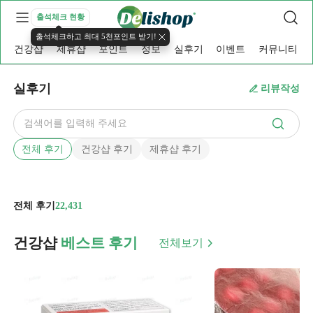
출석체크 현황
출석체크하고 최대 5천포인트 받기!
건강샵
제휴샵
포인트
정보
실후기
이벤트
커뮤니티
실후기
리뷰작성
전체 후기
건강샵 후기
제휴샵 후기
전체 후기
22,431
건강샵
베스트 후기
전체보기