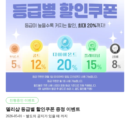
진행중인 이벤트
델리샵 등급별 할인쿠폰 증정 이벤트
2026-05-01 ~ 별도의 공지가 있을 때 까지