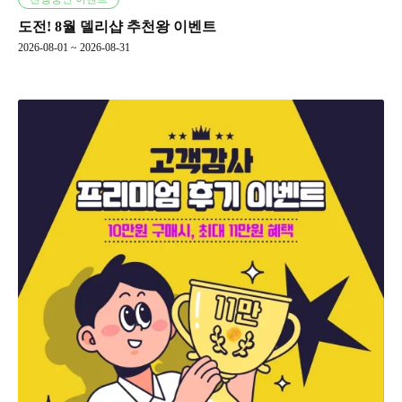
도전! 8월 델리샵 추천왕 이벤트
2026-08-01 ~ 2026-08-31