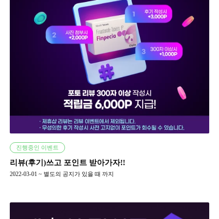
진행중인 이벤트
리뷰(후기)쓰고 포인트 받아가자!!
2022-03-01 ~ 별도의 공지가 있을 때 까지