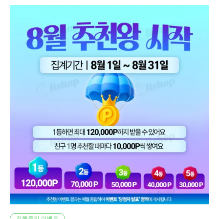
진행중인 이벤트