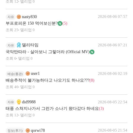
조회
12
델리업
0
2026-08-06 07:57
nasty830
자유
부프로피온 150 먹어보신분?
(5)
조회
25
델리업
0
2026-08-06 07:21
델리타임
자유
국악딴따라 - 살아보니 그렇더라 (Official MV)
조회
6
델리업
0
2026-08-06 02:19
user1
배송(통관)
배송추적이 불가능하다고 나오기도 하나요???
(8)
조회
46
델리업
0
2026-08-05 22:54
did9988
자유
태풍 스쳐지나가서 그런가 소나기 왔다갔다 하네요
(3)
조회
12
델리업
0
2026-08-05 21:54
qorwi78
정보(후기)