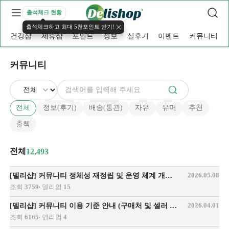
출석체크 현황
출석체크하고 최대 5천포인트 받기!
건강샵
제휴샵
포인트
정보
실후기
이벤트
커뮤니티
커뮤니티
전체
정보(후기)
배송(통관)
자유
유머
추천
출첵
전체
12,493
2026.05.08
[델리샵] 커뮤니티 정체성 재정립 및 운영 체계 개편 안내
조회
3759
델리업
15
2026.04.01
[델리샵] 커뮤니티 이용 기준 안내 (구매처 및 셀러 언급 관련)
조회
6165
델리업
4