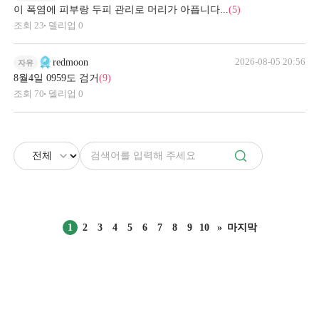
이 폭염에 피부랑 두피 관리로 머리가 아픕니다...
(5)
조회
23
델리업
0
2026-08-05 20:56
redmoon
자유
8월4일 0959도 검거
(9)
조회
70
델리업
0
1
2
3
4
5
6
7
8
9
10
»
마지막