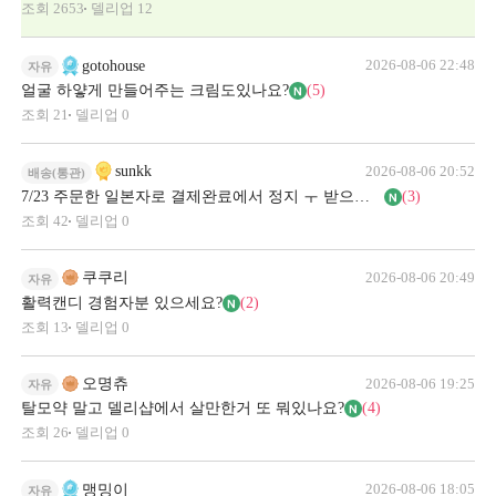
조회
2653
델리업
12
2026-08-06 22:48
gotohouse
자유
얼굴 하얗게 만들어주는 크림도있나요?
(5)
조회
21
델리업
0
2026-08-06 20:52
sunkk
배송(통관)
7/23 주문한 일본자로 결제완료에서 정지 ㅜ 받으신분?
(3)
조회
42
델리업
0
2026-08-06 20:49
쿠쿠리
자유
활력캔디 경험자분 있으세요?
(2)
조회
13
델리업
0
2026-08-06 19:25
오명츄
자유
탈모약 말고 델리샵에서 살만한거 또 뭐있나요?
(4)
조회
26
델리업
0
2026-08-06 18:05
맹밍이
자유