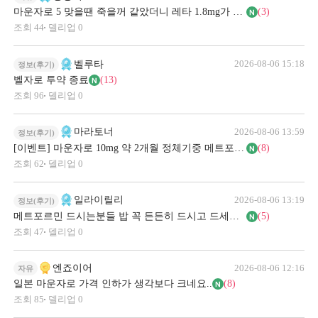
마운자로 5 맞을땐 죽을꺼 같았더니 레타 1.8mg가 딱 맞네요..
(3)
조회
44
델리업
0
2026-08-06 15:18
벨루타
정보(후기)
벨자로 투약 종료
(13)
조회
96
델리업
0
2026-08-06 13:59
마라토너
정보(후기)
[이벤트] 마운자로 10mg 약 2개월 정체기중 메트포르민 추가복용 및 아카보즈
(8)
조회
62
델리업
0
2026-08-06 13:19
일라이릴리
정보(후기)
메트포르민 드시는분들 밥 꼭 든든히 드시고 드세요!!
(5)
조회
47
델리업
0
2026-08-06 12:16
엔죠이어
자유
일본 마운자로 가격 인하가 생각보다 크네요..
(8)
조회
85
델리업
0