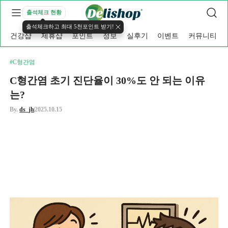
출석체크 현황
출석체크하고 최대 5천포인트 받기!
건강샵
제휴샵
포인트
정보
실후기
이벤트
커뮤니티
#C형간염
C형간염 초기 진단율이 30%도 안 되는 이유
는?
By.
ds_jh
2025.10.15