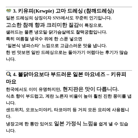
3.
키유피(Kewpie) 고마 드레싱 (참깨드레싱)
일본 드레싱의 상징이자 SNS에서도 꾸준히 인기입니다.
고소한 참깨 향과 크리미한 질감
이 특징으로,
샐러드는 물론 냉모밀·닭가슴살에도 찰떡궁합입니다.
특히 여름철 냉국수 위에 한 스푼 넣으면
‘일본식 냉파스타’ 느낌으로 고급스러운 맛을 냅니다.
한 번 맛보면 일반 드레싱으로는 돌아가기 어렵다는 후기가 많습
니다.
4.
불닭마요보다 부드러운 일본 마요네즈 – 키유피
마요
현지판은 맛이 다릅니다.
한국에서도 이미 유명하지만,
식초 향이 부드럽고, 계란 노른자 비율이 높아 훨씬 진한 풍미를 냅
니다.
샌드위치, 오코노미야키, 타코야끼 등 거의 모든 요리에 사용됩니
다.
일본 가정식 느낌
냉장고에 한 통만 있어도
을 쉽게 낼 수 있습
니다.