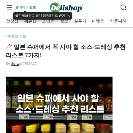
출석체크 현황
출석체크하고 최대 5천포인트 받기!
건강샵
제휴샵
포인트
정보
실후기
이벤트
커뮤니티
#제휴샵 정보
일본 슈퍼에서 꼭 사야 할 소스·드레싱 추천
리스트 7가지!
By.
ds_wj
2025.11.27