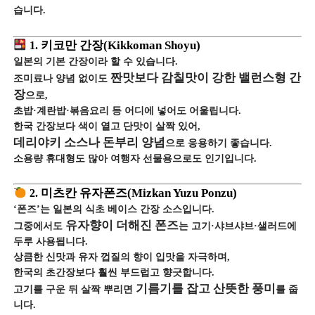
습니다.
1.
키코만 간장(Kikkoman Shoyu)
일본의 기본 간장이라 할 수 있습니다.
짠맛보다 감칠맛이 강한 밸런스형 간
조미료나 양념 없이도
장
으로,
초밥·계란밥·볶음요리 등 어디에 넣어도 어울립니다.
한국 간장보다 색이 옅고 단맛이 살짝 있어,
데리야키 소스나 돈부리 양념
으로 응용하기 좋습니다.
소용량 휴대형도 많아 여행자 선물용으로도 인기입니다.
2.
미츠칸 유자폰즈(Mizkan Yuzu Ponzu)
‘폰즈’는 일본의 식초 베이스 간장 소스입니다.
유자향이 더해진 폰즈
그중에서도
는 고기·샤브샤브·샐러드에
두루 사용됩니다.
상큼한 신맛과 유자 껍질의 향이 입맛을 자극하며,
한국의 초간장보다 훨씬 부드럽고 향긋합니다.
기름기를 잡고 산뜻한 풍미
고기를 구운 뒤 살짝 뿌리면
를 줍
니다.