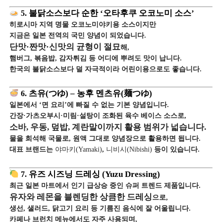
5.
불닭소스보다 순한 ‘오타후쿠 오코노미 소스’
히로시마 지역 명물 오코노미야키용 소스이지만
지금은 일본 전역의 국민 양념이 되었습니다.
단맛·짠맛·신맛의 균형이 절묘
해,
햄버그, 볶음밥, 감자튀김 등 어디에 뿌려도 맛이 납니다.
한국의 불닭소스보다 덜 자극적이라 어린이용으로도 좋습니다.
6.
츠유(つゆ) – 농후 멘츠유(麺つゆ)
일본에서 ‘면 요리’에 빠질 수 없는 기본 양념입니다.
간장·가츠오부시·미림·설탕이 조화된 육수 베이스 소스로,
소바, 우동, 덮밥, 계란말이까지 활용 범위가 넓습니다.
물을 희석해 국물로, 원액 그대로 양념장으로 활용하면 됩니다.
대표 브랜드는
야마키(Yamaki)
,
니비시(Nibishi)
등이 있습니다.
7.
유즈 시즈닝 드레싱 (Yuzu Dressing)
최근 일본 마트에서 인기 급상승 중인 슈퍼 트렌드 제품입니다.
유자와 레몬을 블렌딩한 상큼한 드레싱
으로,
생선, 샐러드, 닭고기 요리 등 기름진 음식에 잘 어울립니다.
카페나 브런치 메뉴에서도 자주 사용되며,