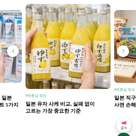
#제휴샵 정보
#제휴샵 정보
, 일본
일본 직구
일본 유자 사케 비교, 실패 없이
트 5가지
사면 손해
고르는 가장 중요한 기준
공지