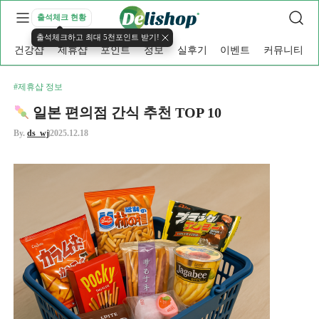
출석체크 현황
출석체크하고 최대 5천포인트 받기!
건강샵
제휴샵
포인트
정보
실후기
이벤트
커뮤니티
#제휴샵 정보
일본 편의점 간식 추천 TOP 10
By.
ds_wj
2025.12.18