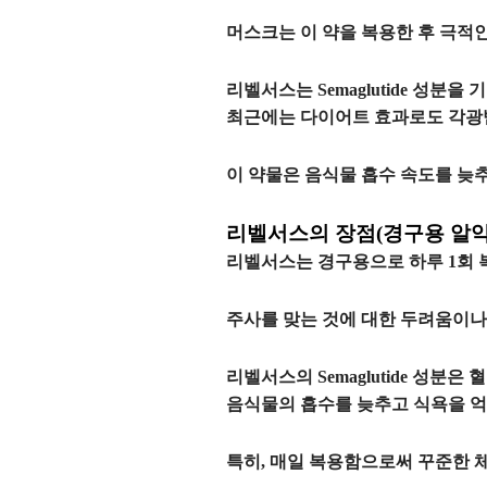
머스크는 이 약을 복용한 후
극적인
리벨서스는
Semaglutide
성분을 기
최근에는
다이어트
효과로도 각광
이 약물은
음식물 흡수 속도를 늦추
리벨서스의 장점(경구용 알약
리벨서스
는
경구용
으로 하루 1회
주사를 맞는 것에 대한 두려움이나
리벨서스의
Semaglutide
성분은 
음식물의 흡수를 늦추고 식욕을 
특히, 매일 복용함으로써
꾸준한 