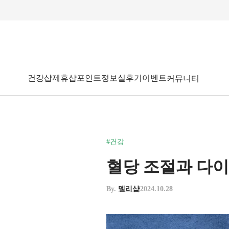
건강샵
제휴샵
포인트
정보
실후기
이벤트
커뮤니티
#건강
혈당 조절과 다이어
By.
델리샵
2024.10.28