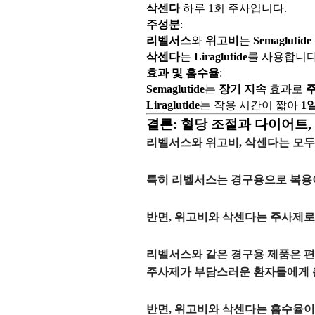
삭센다
하루 1회 주사입니다.
주성분
:
리벨서스
와
위고비
는
Semaglutide
삭센다
는
Liraglutide
를 사용합니다
효과 및 흡수율
:
Semaglutide
는
장기 지속
효과로
주
Liraglutide
는 작용 시간이 짧아
1
결론: 혈당 조절과 다이어트,
리벨서스와 위고비, 삭센다는 모
특히
리벨서스
는
경구용
으로 복용
반면,
위고비
와
삭센다
는
주사제
로
리벨서스와 같은
경구용 제품
은 
주사제가 부담스러운 환자들에게 
반면,
위고비
와
삭센다
는 흡수율이