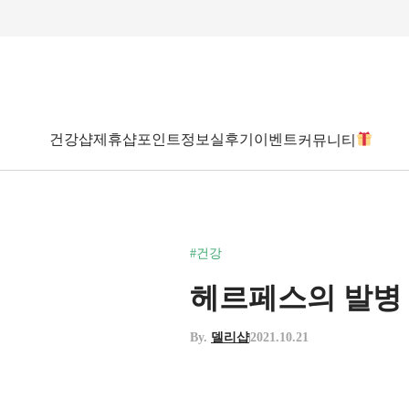
건강샵
제휴샵
포인트
정보
실후기
이벤트
커뮤니티
#건강
헤르페스의 발병 
By.
델리샵
2021.10.21