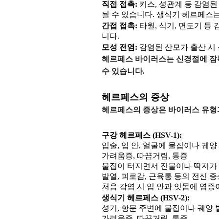
직접 접촉:
키스, 성관계 등 감염된
될 수 있습니다. 생식기 헤르페스
간접 접촉:
타월, 식기, 면도기 등
니다.
모성 전염:
감염된 산모가 출산 시
헤르페스 바이러스는 신경절에 잠복
수 있습니다.
헤르페스의 증상
헤르페스의 증상은 바이러스 유형과
구강 헤르페스 (HSV-1):
입술, 입 안, 얼굴에 물집이나 궤양
가려움증, 따끔거림, 통증
물집이 터지면서 진물이나 딱지가
발열, 피로감, 근육통 등의 전신 증
처음 감염 시 입 안과 잇몸에 염증
생식기 헤르페스 (HSV-2):
성기, 항문 주변에 물집이나 궤양 
가려움증, 따끔거림, 통증