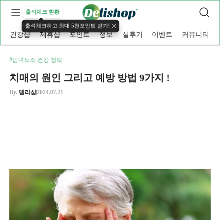
출석체크 현황
출석체크하고 최대 5천포인트 받기!
건강샵
제휴샵
포인트
정보
실후기
이벤트
커뮤니티
#남녀노소 건강 정보
치매의 원인 그리고 예방 방법 9가지 !
By.
델리샵
2024.07.21