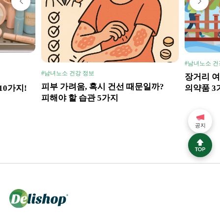
#남녀노소 건
#남녀노소 건강 정보
장거리 여
피부 가려움, 혹시 건선 때문일까?
10가지!
의약품 3
피해야 할 습관 5가지
공지