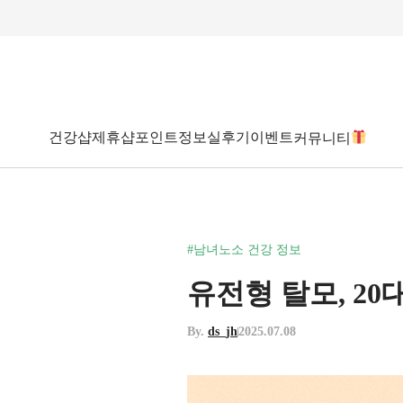
건강샵
제휴샵
포인트
정보
실후기
이벤트
커뮤니티
#남녀노소 건강 정보
유전형 탈모, 20
By.
ds_jh
2025.07.08