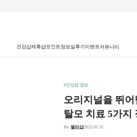
건강샵
제휴샵
포인트
정보
실후기
이벤트
커뮤니티
#건강샵 정보
오리지널을 뛰어
탈모 치료 5가지
By.
델리샵
2025.01.31