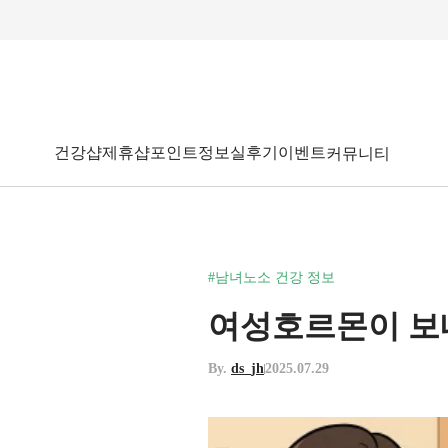
건강샵
제휴샵
포인트
정보
실후기
이벤트
커뮤니티
#남녀노소 건강 정보
여성호르몬이 보내
By.
ds_jh
2025.07.29