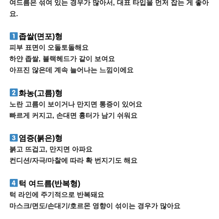
여드름은 섞여 있는 경우가 많아서, 대표 타입을 먼저 잡는 게 좋아
요.
좁쌀(면포)형
피부 표면이 오돌토돌해요
하얀 좁쌀, 블랙헤드가 같이 보여요
아프진 않은데 계속 늘어나는 느낌이에요
화농(고름)형
노란 고름이 보이거나 만지면 통증이 있어요
빠르게 커지고, 손대면 흉터가 남기 쉬워요
염증(붉은)형
붉고 뜨겁고, 만지면 아파요
컨디션/자극/마찰에 따라 확 번지기도 해요
턱 여드름(반복형)
턱 라인에 주기적으로 반복돼요
마스크/면도/손대기/호르몬 영향이 섞이는 경우가 많아요