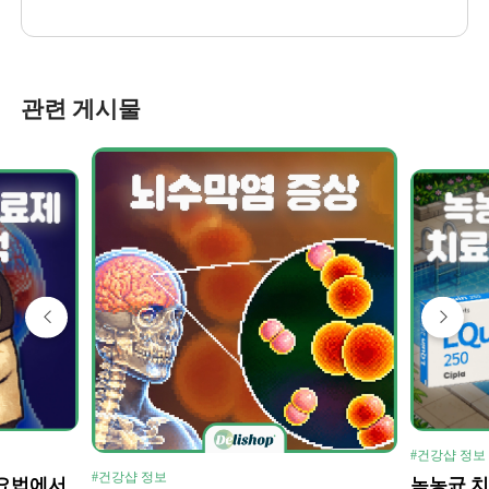
관련 게시물
#건강샵 정보
#건강샵 정보
방요법에서
녹농균 치