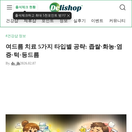
출석체크 현황
출석체크하고 최대 5천포인트 받기!
건강샵
제휴샵
포인트
정보
실후기
이벤트
커뮤니티
#건강샵 정보
여드름 치료 5가지 타입별 공략: 좁쌀·화농·염
증·턱·등드름
By.
ds_jh
2026.02.07