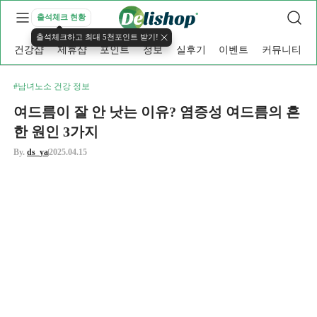
출석체크 현황
출석체크하고 최대 5천포인트 받기!
건강샵
제휴샵
포인트
정보
실후기
이벤트
커뮤니티
#남녀노소 건강 정보
여드름이 잘 안 낫는 이유? 염증성 여드름의 흔
한 원인 3가지
By.
ds_ya
2025.04.15