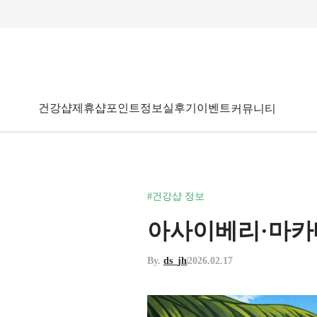
건강샵
제휴샵
포인트
정보
실후기
이벤트
커뮤니티
#건강샵 정보
아사이베리·마카
By.
ds_jh
2026.02.17