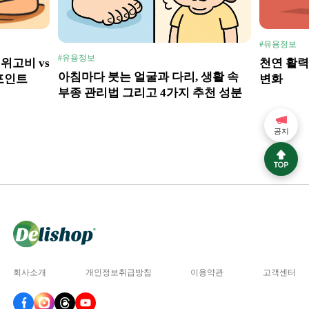
#유용정보
#유용정보
위고비 vs
천연 활력
아침마다 붓는 얼굴과 다리, 생활 속
포인트
변화
부종 관리법 그리고 4가지 추천 성분
공지
회사소개
개인정보취급방침
이용약관
고객센터