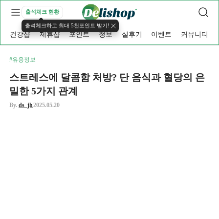
출석체크 현황
출석체크하고 최대 5천포인트 받기!
건강샵
제휴샵
포인트
정보
실후기
이벤트
커뮤니티
#유용정보
스트레스에 달콤함 처방? 단 음식과 혈당의 은
밀한 5가지 관계
By.
ds_jh
2025.05.20