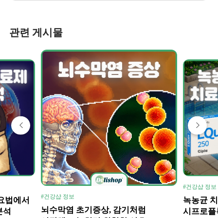
관련 게시물
#건강샵 정보
#건강샵 정보
방요법에서
녹농균 치
뇌수막염 초기증상, 감기처럼
분석
시프로플