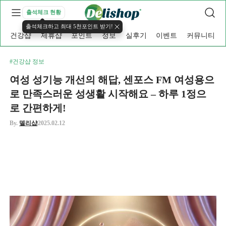
출석체크 현황
출석체크하고 최대 5천포인트 받기!
건강샵
제휴샵
포인트
정보
실후기
이벤트
커뮤니티
#건강샵 정보
여성 성기능 개선의 해답, 센포스 FM 여성용으
로 만족스러운 성생활 시작해요 – 하루 1정으
로 간편하게!
By.
델리샵
2025.02.12