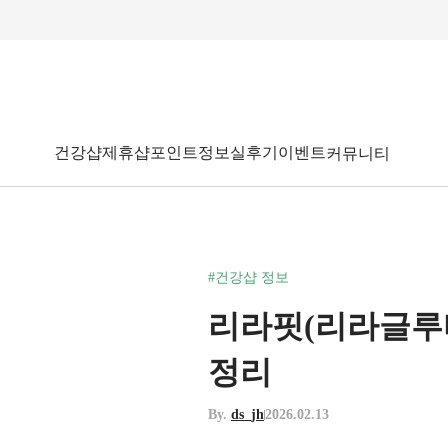
건강샵
제휴샵
포인트
정보
실후기
이벤트
커뮤니티
#건강샵 정보
리라핏(리라글루타
정리
By.
ds_jh
2026.02.13