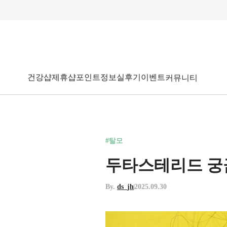
건강샵
제휴샵
포인트
정보
실후기
이벤트
커뮤니티
#탈모
두타스테리드 궁금
By.
ds_jh
2025.09.30