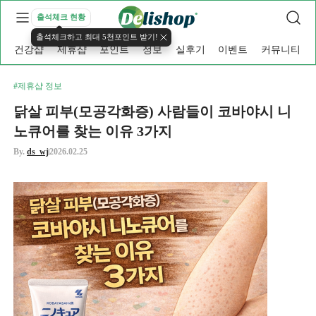
출석체크 현황
출석체크하고 최대 5천포인트 받기!
건강샵
제휴샵
포인트
정보
실후기
이벤트
커뮤니티
#제휴샵 정보
닭살 피부(모공각화증) 사람들이 코바야시 니
노큐어를 찾는 이유 3가지
By.
ds_wj
2026.02.25