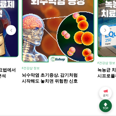
#건강샵 정보
#건강샵 정보
방요법에서
녹농균 치
뇌수막염 초기증상, 감기처럼
분석
시프로플
시작해도 놓치면 위험한 신호
레보플록
공지