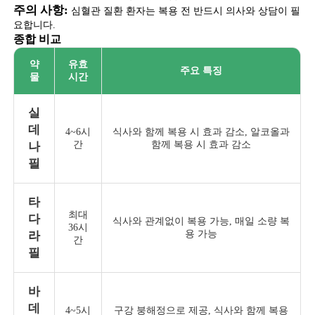
주의 사항:
심혈관 질환 환자는 복용 전 반드시 의사와 상담이 필
요합니다.
종합 비교
약
유효
주요 특징
물
시간
실
데
4~6시
식사와 함께 복용 시 효과 감소, 알코올과
간
함께 복용 시 효과 감소
나
필
타
최대
다
식사와 관계없이 복용 가능, 매일 소량 복
36시
용 가능
라
간
필
바
데
4~5시
구강 붕해정으로 제공, 식사와 함께 복용