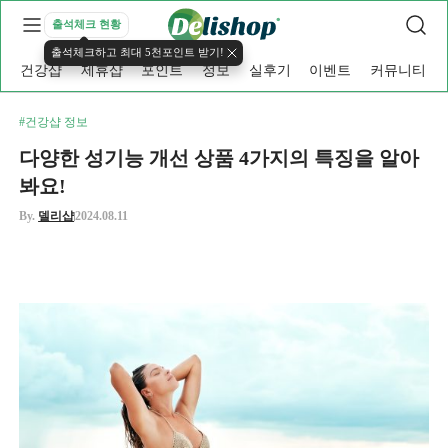
출석체크 현황
출석체크하고 최대 5천포인트 받기!
건강샵
제휴샵
포인트
정보
실후기
이벤트
커뮤니티
#건강샵 정보
다양한 성기능 개선 상품 4가지의 특징을 알아
봐요!
By.
델리샵
2024.08.11