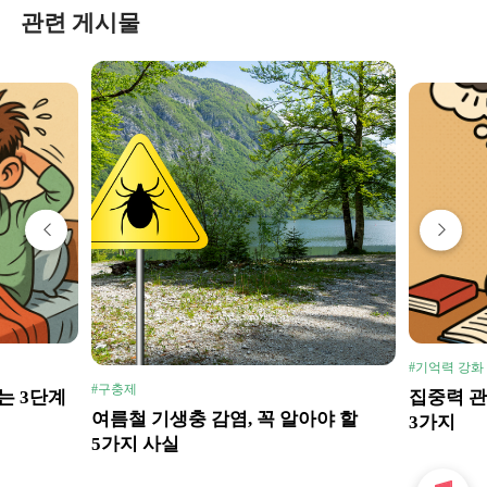
관련 게시물
#기억력 강화
#구충제
는 3단계
집중력 관
여름철 기생충 감염, 꼭 알아야 할
3가지
5가지 사실