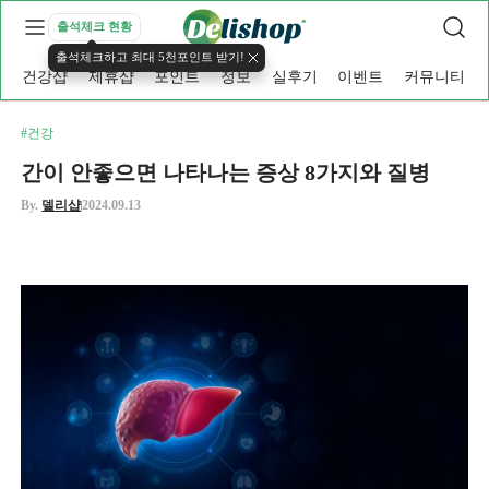
출석체크 현황
출석체크하고 최대 5천포인트 받기!
건강샵
제휴샵
포인트
정보
실후기
이벤트
커뮤니티
#건강
간이 안좋으면 나타나는 증상 8가지와 질병
By.
델리샵
2024.09.13