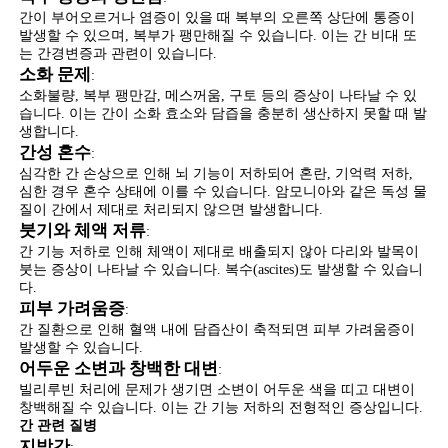
간이 부어오르거나 염증이 있을 때 복부의 오른쪽 상단에 통증이
발생할 수 있으며, 복부가 팽만해질 수 있습니다. 이는 간 비대 또
는 간경변증과 관련이 있습니다.
소화 문제
:
소화불량, 복부 팽만감, 메스꺼움, 구토 등의 증상이 나타날 수 있
습니다. 이는 간이 소화 효소와 담즙을 충분히 생산하지 못할 때 발
생합니다.
간성 혼수
:
심각한 간 손상으로 인해 뇌 기능이 저하되어 혼란, 기억력 저하,
심한 경우 혼수 상태에 이를 수 있습니다. 암모니아와 같은 독성 물
질이 간에서 제대로 처리되지 않으면 발생합니다.
붓기와 체액 저류
:
간 기능 저하로 인해 체액이 제대로 배출되지 않아 다리와 발목이
붓는 증상이 나타날 수 있습니다. 복수(ascites)도 발생할 수 있습니
다.
피부 가려움증
:
간 질환으로 인해 혈액 내에 담즙산이 축적되면 피부 가려움증이
발생할 수 있습니다.
어두운 소변과 창백한 대변
:
빌리루빈 처리에 문제가 생기면 소변이 어두운 색을 띠고 대변이
창백해질 수 있습니다. 이는 간 기능 저하의 전형적인 증상입니다.
간 관련 질병
지방간
: